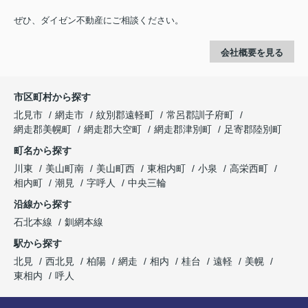
ぜひ、ダイゼン不動産にご相談ください。
会社概要を見る
市区町村から探す
北見市
網走市
紋別郡遠軽町
常呂郡訓子府町
網走郡美幌町
網走郡大空町
網走郡津別町
足寄郡陸別町
町名から探す
川東
美山町南
美山町西
東相内町
小泉
高栄西町
相内町
潮見
字呼人
中央三輪
沿線から探す
石北本線
釧網本線
駅から探す
北見
西北見
柏陽
網走
相内
桂台
遠軽
美幌
東相内
呼人