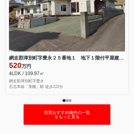
網走郡津別町字豊永２５番地１ 地下１階付平屋建中古売家
520
万円
4LDK / 109.97㎡
網走郡津別町字豊永
石北本線「美幌」駅 徒歩222分
売買おすすめ物件の一覧
をもっと見る