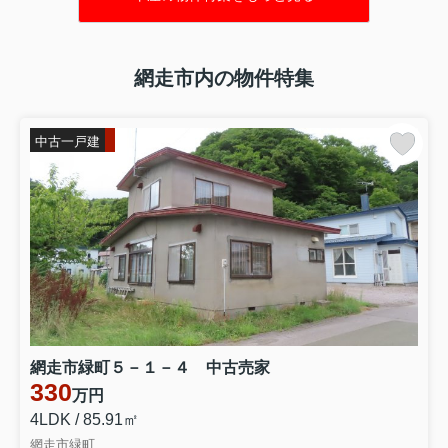
網走市内の物件特集
中古一戸建
網走市緑町５－１－４ 中古売家
330
万円
4LDK / 85.91㎡
網走市緑町