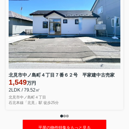
北見市中ノ島町４丁目７番６２号 平家建中古売家
1,549
万円
2LDK / 79.52㎡
北見市中ノ島町４丁目
石北本線「北見」駅 徒歩25分
平屋の物件特集をもっと見る