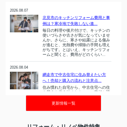
2026.08.07
北見市のキッチンリフォーム費用と事
例は？寒冷地で失敗しない進...
毎日の料理や後片付けで、キッチンの
使いづらさや古さが気になっていませ
んか。さらに、寒さや結露による傷み
が進むと、光熱費や掃除の手間も増え
がちです。とはいえ、キッチンリフォ
ームと聞くと、費用がどのくらい...
2026.08.04
網走市で中古住宅に住み替えたい方
へ！売却と購入の流れと注意点...
住み慣れた自宅から、中古住宅への住
み替えを考え始めたものの、売却と購
入をどの順番で進めるべきか、資金計
画やローンの組み直しなど、不安を抱
更新情報一覧
えている方は少なくありません。さら
に、移住も視野に入れている場合...
2026.07.31
リフォーム・リノベ物件特集