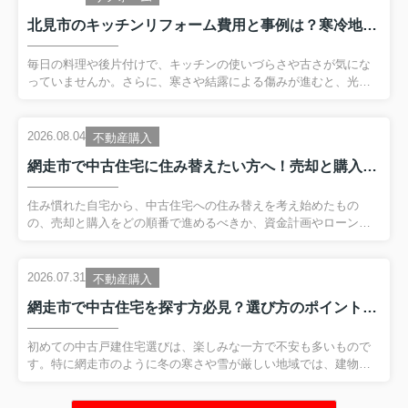
北見市のキッチンリフォーム費用と事例は？寒冷地で失敗しない進め方を解説
毎日の料理や後片付けで、キッチンの使いづらさや古さが気にな
っていませんか。さらに、寒さや結露による傷みが進むと、光熱
費や掃除の手間も増えがちです。とはいえ、キッチンリフォーム
と聞くと、費用がどのくらいかかるのか、どこまで工事をすべき
か、なかなかイメージしづらいものです。この記事では、キッチ
2026.08.04
不動産購入
ン本体の交換から、水回りや内装など部分リフォームの費用と事
網走市で中古住宅に住み替えたい方へ！売却と購入の流れと注意点を詳しく解説
例まで、分かりやすく整理してご紹介します。自分の暮らしに合
った工事内容と予算の考え方を押さえておくことで、無理のない
計画で満足度の高いリフォームにつなげやすくなります。これか
住み慣れた自宅から、中古住宅への住み替えを考え始めたもの
らキッチン周りのリフォームを検討される方は、ぜひ参考にして
の、売却と購入をどの順番で進めるべきか、資金計画やローンの
みてください。 【目...
組み直しなど、不安を抱えている方は少なくありません。さら
に、移住も視野に入れている場合は、気候や生活環境が自分たち
のライフスタイルに合うのかも気になるところです。そこで本記
2026.07.31
不動産購入
事では、網走市で中古戸建住宅への住み替えを検討している方に
網走市で中古住宅を探す方必見？選び方のポイントをやさしく解説
向けて、エリア特有の気候や住環境の特徴から、中古住宅を選ぶ
際のポイント、そして現在の自宅の売却と新居の購入を無理なく
進めるための基本ステップまで、順を追って分かりやすく解説し
初めての中古戸建住宅選びは、楽しみな一方で不安も多いもので
ます。公的支援制度や市場動向にも触れながら、安心して新しい
す。特に網走市のように冬の寒さや雪が厳しい地域では、建物の
暮らしへ一歩踏み出すため...
性能や立地条件をしっかり見極めることが重要になります。しか
し、ポイントを押さえて情報収集すれば、中古住宅でも安心して