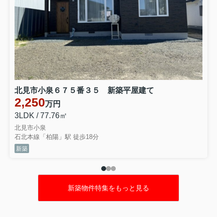
北見市小泉６７５番３５ 新築平屋建て
2,250
万円
3LDK / 77.76㎡
北見市小泉
石北本線「柏陽」駅 徒歩18分
新築
新築物件特集をもっと見る