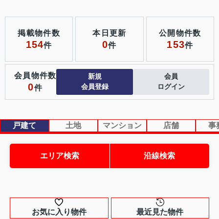
掲載物件数
本日更新
公開物件数
154
0
153
件
件
件
会員物件数
新規
会員
0
会員登録
ログイン
件
戸建て
土地
マンション
店舗
事
エリア検索
沿線検索
お気に入り物件
最近見た物件