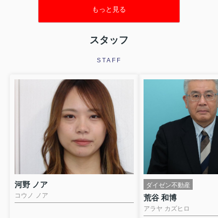
長く暮らせる住まいを見つけることは十分可能です。この記事で
もっと見る
は、網走市で中古住宅を検討している方に向けて、基礎知識から
立地・環境の選び方、寒冷地ならではの建物性能のチェック、契
約までの流れまでを順序立てて解説します。読み進めることで、
スタッフ
ご自身に合った中古戸建の選び方が明確になり、具体的な行動に
移しやすくなるはずです。これからの住まい探しのガイドとし
て、ぜひ参考にしてみて...
STAFF
河野 ノア
ダイゼン不動産
コウノ ノア
荒谷 和博
アラヤ カズヒロ