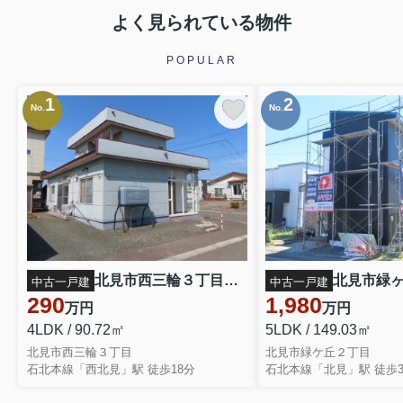
よく見られている物件
POPULAR
1
2
No.
No.
北見市西三輪３丁目７５２番地１２８ 中古売家
中古一戸建
中古一戸建
290
1,980
万円
万円
4LDK / 90.72㎡
5LDK / 149.03㎡
北見市西三輪３丁目
北見市緑ケ丘２丁目
石北本線「西北見」駅 徒歩18分
石北本線「北見」駅 徒歩3