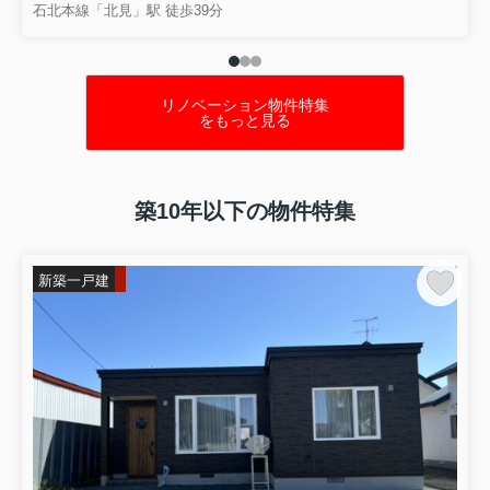
石北本線「北見」駅 徒歩39分
北見市で初めて中古戸建の購入を考え
始めると、予算や立地だけでなく、寒
さや積雪への不安も出てきやすいもの
です。さらに、新築やマンションと比
べて本当に自分たちに合っているの
リノベーション物件特集
か、全体の流れや手続きで失敗しな...
をもっと見る
築10年以下の物件特集
新築一戸建