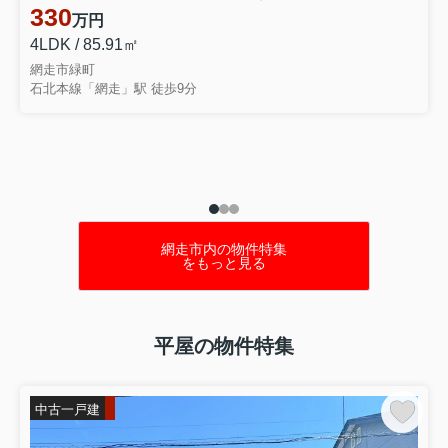
330
万円
4LDK / 85.91㎡
網走市緑町
石北本線「網走」駅 徒歩9分
網走市内の物件特集
をもっと見る
平屋の物件特集
中古一戸建