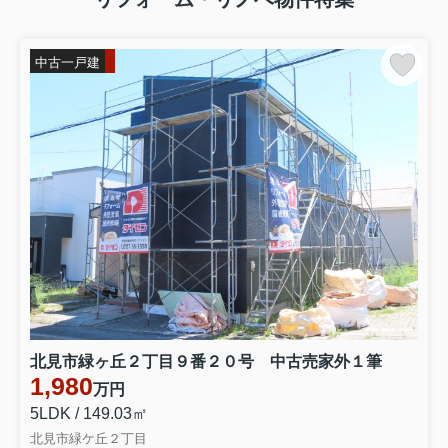
網走市で中古住宅を探す方必見？選び
方のポイントをやさしく解説...
初めての中古戸建住宅選びは、楽しみ
中古一戸建
な一方で不安も多いものです。特に網
走市のように冬の寒さや雪が厳しい地
域では、建物の性能や立地条件をしっ
かり見極めることが重要になります。
しかし、ポイントを押さえて情報...
2026.07.28
北見市で中古戸建を買う前に確認した
い？リフォーム会社の選び方...
北見市で中古戸建を購入して、自分た
ちの暮らし方に合わせてリフォームや
リノベーションをしたいと考える方が
増えています。ただし、積雪寒冷地な
らではの建物チェックや、信頼できる
リフォーム会社の選び方を間違え...
北見市緑ヶ丘２丁目９番２０号 中古売家外１筆
1,980
万円
2026.06.19
5LDK / 149.03㎡
北見市で中古戸建購入を検討中の初心
北見市緑ケ丘２丁目
者必見！初めてでも安心して...