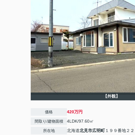
【外観】
420万円
価格
4LDK/97.60㎡
間取り/建物面積
北海道
北見市
広明町
１９９番地２２
所在地