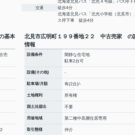
北海道北見バス「北光４号線」バス停
徒歩4分
交通
北海道北見バス「北光小学校（北見市）
ス停下車 徒歩4分
の基本
北見市広明町１９９番地２２ 中古売家 の
情報
古売
設備条件
閑静な住宅地
駐車2台可
設備(その他)
-
駐車場/月額
有(2台)/-
土地権利
所有権
国土法届出
不要
用途地域
第二種中高層住居専用
２
取引態様
仲介