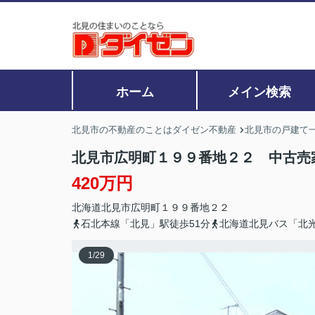
ホーム
メイン検索
北見市の不動産のことはダイゼン不動産
北見市の戸建て
北見市広明町１９９番地２２ 中古
420万円
北海道
北見市
広明町
１９９番地２２
石北本線「北見」駅徒歩51分
北海道北見バス「北
1
/
29