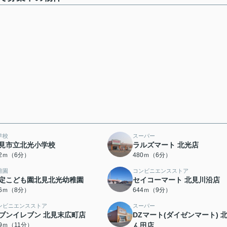
学校
スーパー
見市立北光小学校
ラルズマート 北光店
42ｍ（6分）
480ｍ（6分）
稚園
コンビニエンスストア
定こども園北見北光幼稚園
セイコーマート 北見川沿店
36ｍ（8分）
644ｍ（9分）
ンビニエンスストア
スーパー
ブンイレブン 北見末広町店
DZマート(ダイゼンマート) 
09ｍ（11分）
ん田店