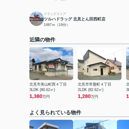
ドラッグストア
ツルハドラッグ 北見とん田西町店
1487ｍ（19分）
近隣の物件
北見市美山町西４丁目
北見市常盤町４丁目
3LDK (80.62㎡)
2LDK (82.62㎡)
3
1,380
1,280
1
万円
万円
よく見られている物件