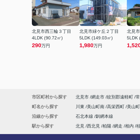
北見市西三輪３丁目
北見市緑ケ丘２丁目
北見市
4LDK (90.72㎡)
5LDK (149.03㎡)
5LDK 
290
1,980
1,52
万円
万円
市区町村から探す
北見市
網走市
紋別郡遠軽町
常
町名から探す
川東
美山町南
高栄西町
美山
沿線から探す
石北本線
釧網本線
駅から探す
北見
西北見
柏陽
網走
相内