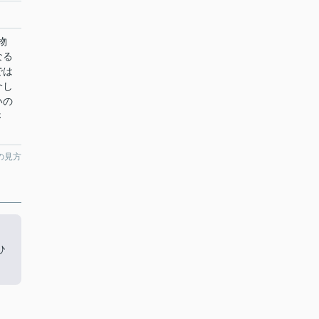
物
なる
では
介し
いの
さ
の見方
ひ