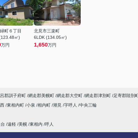
緑町６丁目
北見市三楽町
(123.48㎡)
6LDK (134.05㎡)
0
1,650
万円
万円
呂郡訓子府町
網走郡美幌町
網走郡大空町
網走郡津別町
足寄郡陸別
町西
東相内町
小泉
相内町
潮見
字呼人
中央三輪
桂台
遠軽
美幌
東相内
呼人