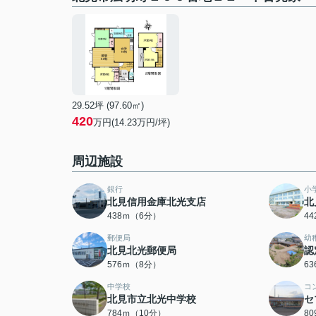
29.52坪 (97.60㎡)
420
万円(14.23万円/坪)
周辺施設
銀行
小
北見信用金庫北光支店
北
438ｍ（6分）
4
郵便局
幼
北見北光郵便局
認
576ｍ（8分）
6
中学校
コ
北見市立北光中学校
セ
784ｍ（10分）
8