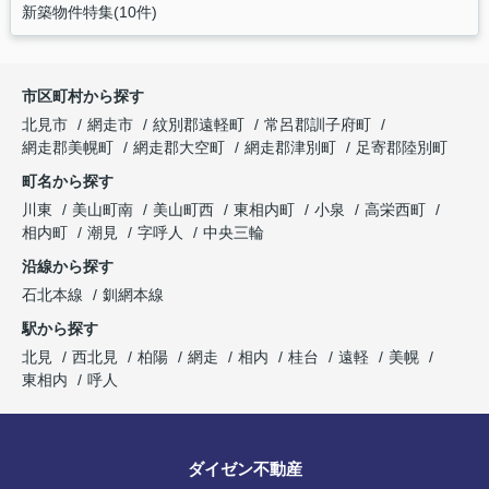
新築物件特集(10件)
市区町村から探す
北見市
網走市
紋別郡遠軽町
常呂郡訓子府町
網走郡美幌町
網走郡大空町
網走郡津別町
足寄郡陸別町
町名から探す
川東
美山町南
美山町西
東相内町
小泉
高栄西町
相内町
潮見
字呼人
中央三輪
沿線から探す
石北本線
釧網本線
駅から探す
北見
西北見
柏陽
網走
相内
桂台
遠軽
美幌
東相内
呼人
ダイゼン不動産