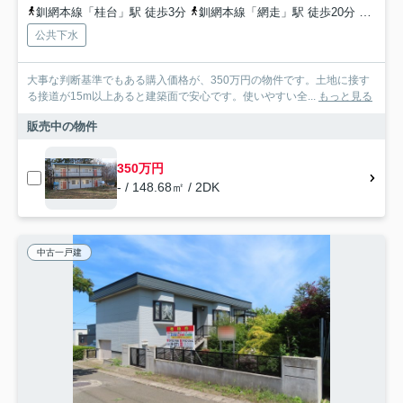
釧網本線「桂台」駅 徒歩3分
釧網本線「網走」駅 徒歩20分
石北本
公共下水
大事な判断基準でもある購入価格が、350万円の物件です。土地に接す
る接道が15m以上あると建築面で安心です。使いやすい全...
もっと見る
販売中の物件
350万円
- / 148.68㎡ / 2DK
中古一戸建