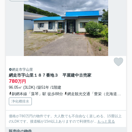
網走市字山里
網走市字山里１８７番地３ 平屋建中古売家
780
万円
96.05㎡ (3LDK) /築51年 /1階建
釧網本線「藻琴」駅 徒歩88分
網走観光交通「豊栄（北海道）」バス停下車 徒歩1分
浄化槽排水
価格が780万円の物件です。大人数でも不自由なく楽しめる、15畳以上
のLDKです。接道幅が15m以上ありますので利便性が...
もっと見る
販売中の物件