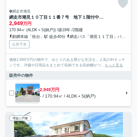
網走市潮見
網走市潮見１０丁目１１番７号 地下１階付中古売家
2,949
万円
170.94㎡ (4LDK＋S(納戸)) /築19年 /2階建
釧網本線「桂台」駅 徒歩40分
網走バス「潮見１１丁目」バス停下車 徒歩4分
公共下水
価格2,999万円の物件で、ゆとりのある豊かな生活を。人気のIHキッチ
ンです。洋服や日用品をまとめて収納できる収納棚がつ...
もっと見る
販売中の物件
2,949万円
- / 170.94㎡ / 4LDK＋S(納戸)
中古一戸建