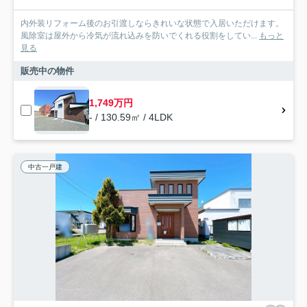
内外装リフォーム後のお引渡しならきれいな状態で入居いただけます。
風除室は屋外から冷気が流れ込みを防いでくれる役割をしてい...
もっと
見る
販売中の物件
1,749万円
- / 130.59㎡ / 4LDK
中古一戸建