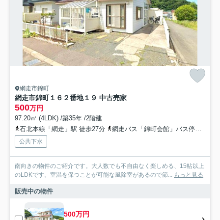
網走市錦町
網走市錦町１６２番地１９ 中古売家
500
万円
97.20㎡ (4LDK) /築35年 /2階建
石北本線「網走」駅 徒歩27分
網走バス「錦町会館」バス停下車 徒歩3分
公共下水
南向きの物件のご紹介です。大人数でも不自由なく楽しめる、15帖以上
のLDKです。室温を保つことが可能な風除室があるので節...
もっと見る
販売中の物件
500万円