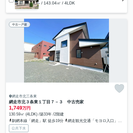
- / 143.04㎡ / 4LDK
中古一戸建
網走市北三条東
網走市北３条東１丁目７－３ 中古売家
1,749
万円
130.59㎡ (4LDK) /築33年 /2階建
釧網本線「網走」駅 徒歩19分
網走観光交通「モヨロ入口」バス停下車 徒歩3分
公共下水