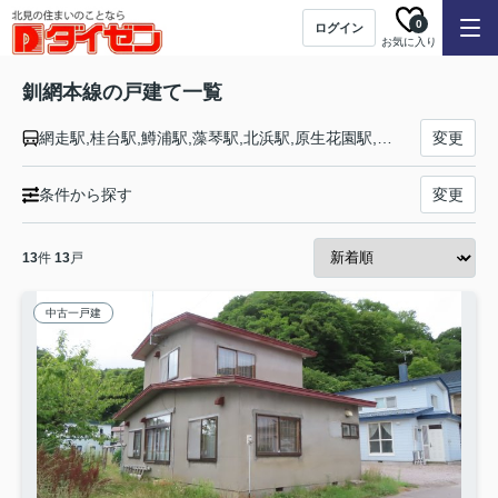
0
ログイン
お気に入り
釧網本線の戸建て一覧
網走駅,桂台駅,鱒浦駅,藻琴駅,北浜駅,原生花園駅,浜小清水駅,止別駅,知床斜里駅,中斜里駅,南斜里駅,清里町駅,札弦駅,緑駅,川湯温泉駅,美留和駅,摩周駅,南弟子屈駅,磯分内駅,標茶駅,茅沼駅,塘路駅,細岡駅,釧路湿原駅,遠矢駅,東釧路駅,釧路駅
変更
条件から探す
変更
13
件
13
戸
中古一戸建