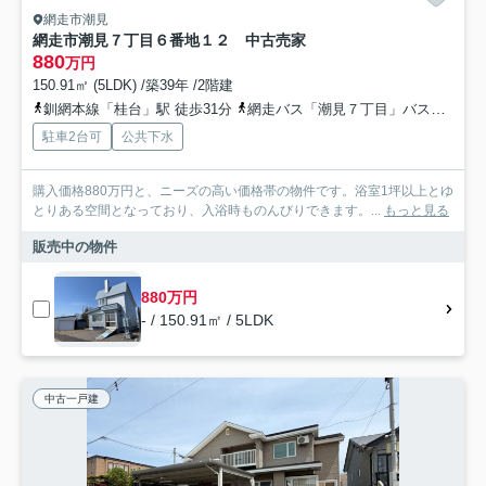
網走市潮見
網走市潮見７丁目６番地１２ 中古売家
880
万円
150.91㎡ (5LDK) /築39年 /2階建
釧網本線「桂台」駅 徒歩31分
網走バス「潮見７丁目」バス停下車 徒歩2分
駐車2台可
公共下水
購入価格880万円と、ニーズの高い価格帯の物件です。浴室1坪以上とゆ
とりある空間となっており、入浴時ものんびりできます。...
もっと見る
販売中の物件
880万円
- / 150.91㎡ / 5LDK
中古一戸建