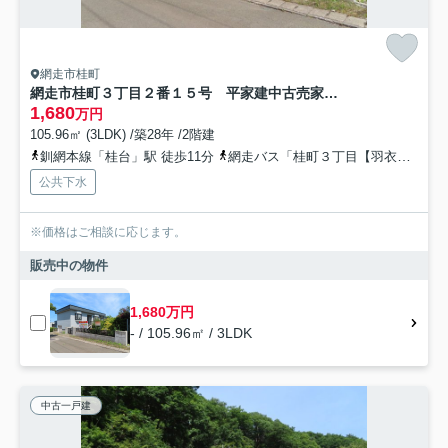
網走市桂町
網走市桂町３丁目２番１５号 平家建中古売家（１階部分車庫）
1,680
万円
105.96㎡ (3LDK) /築28年 /2階建
釧網本線「桂台」駅 徒歩11分
網走バス「桂町３丁目【羽衣団地線】駒場南３丁目経由」バス停下車 徒歩3分
公共下水
※価格はご相談に応じます。
販売中の物件
1,680万円
- / 105.96㎡ / 3LDK
中古一戸建