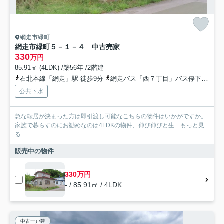
網走市緑町
網走市緑町５－１－４ 中古売家
330
万円
85.91㎡ (4LDK) /築56年 /2階建
石北本線「網走」駅 徒歩9分
網走バス「西７丁目」バス停下車 徒歩6分
公共下水
急な転居が決まった方は即引渡し可能なこちらの物件はいかがですか。
家族で暮らすのにお勧めなのは4LDKの物件、伸び伸びと生...
もっと見
る
販売中の物件
330万円
- / 85.91㎡ / 4LDK
中古一戸建