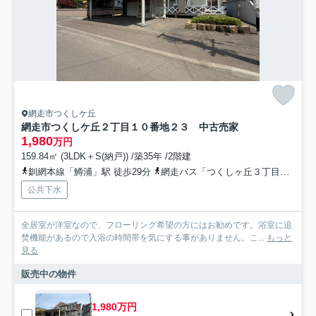
網走市つくしケ丘
網走市つくしケ丘２丁目１０番地２３ 中古売家
1,980
万円
159.84㎡ (3LDK＋S(納戸)) /築35年 /2階建
釧網本線「鱒浦」駅 徒歩29分
網走バス「つくしヶ丘３丁目」バス停下車 徒歩3分
公共下水
全居室が洋室なので、フローリング希望の方にはお勧めです。浴室に追
焚機能があるので入浴の時間帯を気にする事がありません。こ...
もっと
見る
販売中の物件
1,980万円