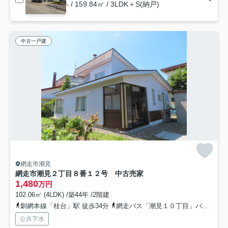
- / 159.84㎡ / 3LDK＋S(納戸)
中古一戸建
網走市潮見
網走市潮見２丁目８番１２号 中古売家
1,480
万円
102.06㎡ (4LDK) /築44年 /2階建
釧網本線「桂台」駅 徒歩34分
網走バス「潮見１０丁目」バス停下車 徒歩1分
公共下水