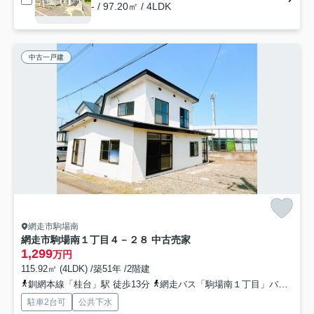
- / 97.20㎡ / 4LDK
中古一戸建
網走市駒場南
網走市駒場南１丁目４－２８ 中古売家
1,299
万円
115.92㎡ (4LDK) /築51年 /2階建
釧網本線「桂台」駅 徒歩13分
網走バス「駒場南１丁目」バス停下車 徒歩3分
駐車2台可
公共下水