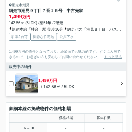
網走市潮見
網走市潮見９丁目７番１５号 中古売家
1,499
万円
142.56㎡ (5LDK) /築51年 /2階建
釧網本線「桂台」駅 徒歩36分
網走バス「潮見８丁目」バス停下車 徒歩2分
駐車2台可
閑静な住宅地
公共下水
1,499万円の物件となっており、経済面でも魅力的です。すぐに入居で
きるので、お急ぎの方も安心してお問い合わせください。...
もっと見る
販売中の物件
1,499万円
- / 142.56㎡ / 5LDK
釧網本線の掲載物件の価格相場
価格相場
募集件数
-
-
1R～1K