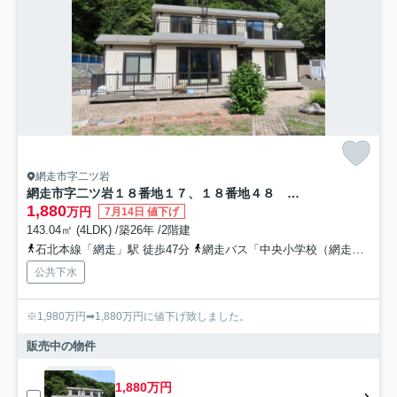
網走市字二ツ岩
網走市字二ツ岩１８番地１７、１８番地４８ 中古売家 外土地１筆
1,880
万円
7月14日 値下げ
143.04㎡ (4LDK) /築26年 /2階建
石北本線「網走」駅 徒歩47分
網走バス「中央小学校（網走市）」バス停下車 徒歩36分
公共下水
※1,980万円➡1,880万円に値下げ致しました。
販売中の物件
1,880万円