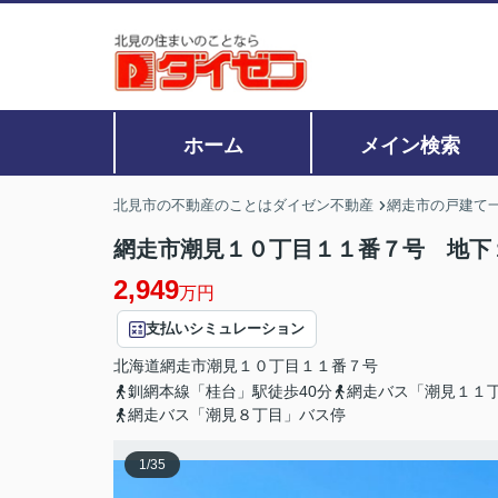
ホーム
メイン検索
北見市の不動産のことはダイゼン不動産
網走市の戸建て
網走市潮見１０丁目１１番７号 地下
2,949
万円
支払いシミュレーション
北海道
網走市
潮見
１０丁目１１番７号
釧網本線「桂台」駅徒歩40分
網走バス「潮見１１
網走バス「潮見８丁目」バス停
1
/
35