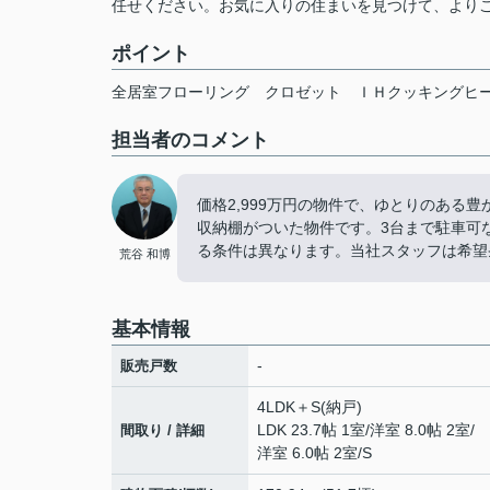
任せください。お気に入りの住まいを見つけて、より
ポイント
全居室フローリング
クロゼット
ＩＨクッキングヒ
担当者のコメント
価格2,999万円の物件で、ゆとりのある
収納棚がついた物件です。3台まで駐車可
る条件は異なります。当社スタッフは希望
荒谷 和博
基本情報
-
販売戸数
4LDK＋S(納戸)
LDK 23.7帖 1室
/
洋室 8.0帖 2室
/
間取り / 詳細
洋室 6.0帖 2室
/
S