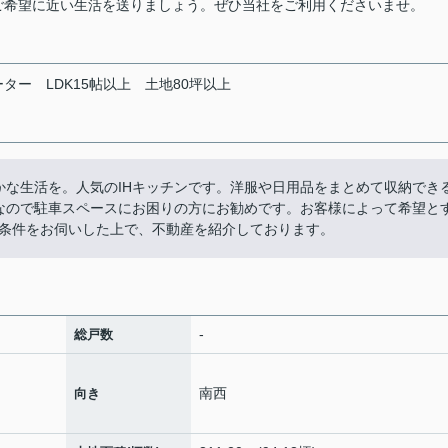
ご希望に近い生活を送りましょう。ぜひ当社をご利用くださいませ。
ーター
LDK15帖以上
土地80坪以上
豊かな生活を。人気のIHキッチンです。洋服や日用品をまとめて収納でき
なので駐車スペースにお困りの方にお勧めです。お客様によって希望と
条件をお伺いした上で、不動産を紹介しております。
-
総戸数
南西
向き