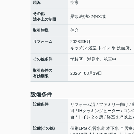
空家
現況
その他
景観法/法22条区域
法令上の制限
仲介
取引態様
リフォーム
2026年5月
キッチン 浴室 トイレ 壁 洗面
その他条件
学校区：潮見小、第三中
取引条件の
2026年08月19日
有効期限
設備条件
設備条件
リフォーム済 / ファミリー向け / 室
可 / IHクッキングヒーター / コ
台 / トイレ２ヶ所 / 浴室１坪以上
設備(その他)
個別LPG 公営水道 本下水 全居