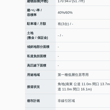
170.94㎡(51.7坪)
建物面積(坪数)
建ぺい率 /
40%/60%
容積率
駐車場 / 月額
有(3台) / -
土地
- / -
(敷金 / 保証金)
-
傾斜地部分面積
-
私道負担面積
-
高圧線下面積
第一種低層住居専用
用途地域
角地(南東 公道 11.0m 間口 13.7
接道状況
道 11.0m 間口 16.1m)
非線引区域
都市計画