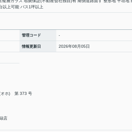
全居室複層ガラス 瑕疵保証(不動産会社独自)有 南側道路面す 整形地 平坦地 
3台以上可能 バス1坪以上
-
管理コード
2026年08月05日
情報更新日
ホ) 第 373 号
録店