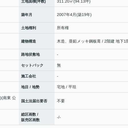
311.20㎡(94.13坪)
土地面積(坪数)
2007年4月(築19年)
築年月
所有権
土地権利
木造、亜鉛メッキ鋼板葺 / 2階建 地下1
建物構造
-
路地状敷地
無
セットバック
-
施工会社
宅地 / 平坦
地目 / 地勢
m)(南東 公
不要
国土法届出要否
総区画数 /
-/-
販売区画数