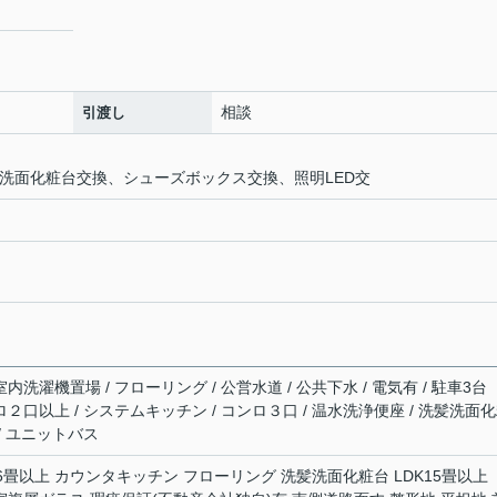
相談
引渡し
所、洗面化粧台交換、シューズボックス交換、照明LED交
内洗濯機置場 / フローリング / 公営水道 / 公共下水 / 電気有 / 駐車3台
ンロ２口以上 / システムキッチン / コンロ３口 / 温水洗浄便座 / 洗髪洗面
 / ユニットバス
室6畳以上 カウンタキッチン フローリング 洗髪洗面化粧台 LDK15畳以上