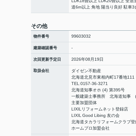
LDK18畳以上 LDK20畳以上 
道6m以上 角地 陽当り良好 駐車
その他
99603032
物件番号
-
建築確認番号
2026年08月19日
次回更新予定日
取扱会社
ダイゼン不動産
北海道北見市東相内町17番地111
TEL:0157-36-3271
北海道知事オホ (4) 第395号
一般建築士事務所 北海道知事 (オ
主要加盟団体
LIXILリフォームネット登録店
LIXIL Good Libing 友の会
北海道タカラリフォームクラブ登
ホームプロ加盟会社