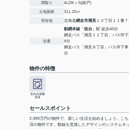
4LDK＋S(納戸)
間取り
311.20㎡
土地面積
北海道
網走市
潮見
１０丁目１１番７
所在地
釧網本線
「
桂台
」駅 徒歩40分
網走バス「潮見１１丁目」バス停下
4分
交通
網走バス「潮見８丁目」バス停下車
分
物件の特徴
室内洗濯機
置場
セールスポイント
2,999万円の物件で、新しい生活を始めましょう。こ
済の物件です。動線を意識したデザインのシステムキ