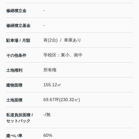
-
修繕積立金
-
修繕積立基金
有(2台) / 車庫あり
駐車場 / 月額
学校区：東小、南中
その他条件
所有権
土地権利
155.12㎡
建物面積
69.67坪(230.32㎡)
土地面積
-/無
私道負担面積 /
セットバック
60%
建ぺい率