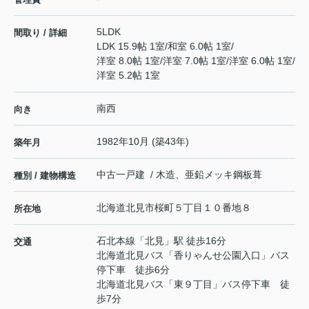
5LDK
間取り / 詳細
LDK 15.9帖 1室
/
和室 6.0帖 1室
/
洋室 8.0帖 1室
/
洋室 7.0帖 1室
/
洋室 6.0帖 1室
/
洋室 5.2帖 1室
南西
向き
1982年10月 (築43年)
築年月
中古一戸建 / 木造、亜鉛メッキ鋼板葺
種別 / 建物構造
北海道
北見市
桜町
５丁目１０番地８
所在地
石北本線
「
北見
」駅 徒歩16分
交通
北海道北見バス「香りゃんせ公園入口」バス
停下車 徒歩6分
北海道北見バス「東９丁目」バス停下車 徒
歩7分