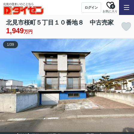
0
ログイン
お気に入り
北見市桜町５丁目１０番地８ 中古売家
1,949
万円
1
/
39