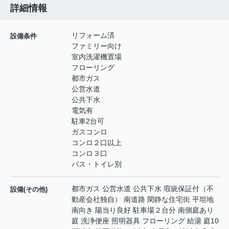
詳細情報
リフォーム済
設備条件
ファミリー向け
室内洗濯機置場
フローリング
都市ガス
公営水道
公共下水
電気有
駐車2台可
ガスコンロ
コンロ２口以上
コンロ３口
バス・トイレ別
都市ガス 公営水道 公共下水 瑕疵保証付（不
設備(その他)
動産会社独自） 南道路 閑静な住宅街 平坦地
南向き 陽当り良好 駐車場２台分 南側庭あり
庭 洗浄便座 照明器具 フローリング 給湯 庭10