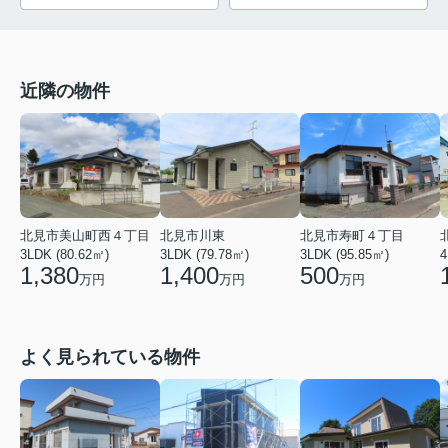
近隣の物件
北見市美山町西４丁目
北見市川東
北見市寿町４丁目
3LDK (80.62㎡)
3LDK (79.78㎡)
3LDK (95.85㎡)
4
1,380
1,400
500
万円
万円
万円
よく見られている物件