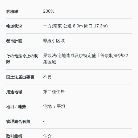
200%
容積率
一方(南東 公道 8.0m 間口 17.3m)
接道状況
非線引区域
都市計画
景観法/宅地造成及び特定盛土等規制法/法22
その他法令上の制
限
条区域
不要
国土法届出要否
第二種住居
用途地域
宅地 / 平坦
地目 / 地勢
-
管理組合有無
仲介
取引態様