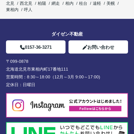
北見
西北見
柏陽
網走
相内
桂台
遠軽
美幌
東相内
呼人
ダイゼン不動産
0157-36-3271
お問い合わせ
〒099-0878
北海道北見市東相内町17番地111
営業時間：
8:30～18:00（12月～3月 9:00～17:00)
定休日：
日曜日