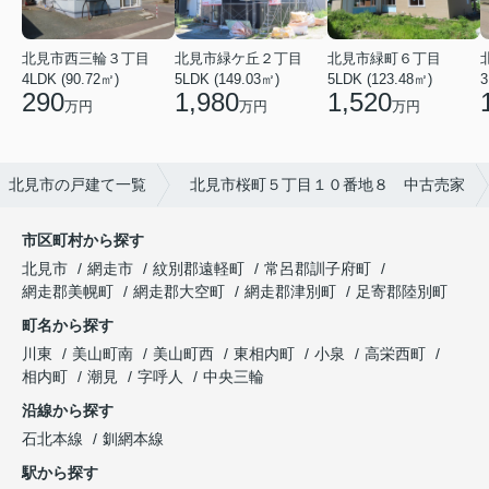
北見市西三輪３丁目
北見市緑ケ丘２丁目
北見市緑町６丁目
4LDK (90.72㎡)
5LDK (149.03㎡)
5LDK (123.48㎡)
3
290
1,980
1,520
万円
万円
万円
北見市の戸建て一覧
北見市桜町５丁目１０番地８ 中古売家
市区町村から探す
北見市
網走市
紋別郡遠軽町
常呂郡訓子府町
網走郡美幌町
網走郡大空町
網走郡津別町
足寄郡陸別町
町名から探す
川東
美山町南
美山町西
東相内町
小泉
高栄西町
相内町
潮見
字呼人
中央三輪
沿線から探す
石北本線
釧網本線
駅から探す