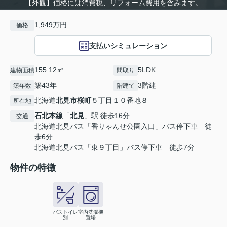
【外観】価格には消費税、リフォーム費用を含みます。
1,949万円
価格
支払いシミュレーション
155.12㎡
5LDK
建物面積
間取り
築43年
3階建
築年数
階建て
北海道
北見市
桜町
５丁目１０番地８
所在地
石北本線
「
北見
」駅 徒歩16分
交通
北海道北見バス「香りゃんせ公園入口」バス停下車 徒
歩6分
北海道北見バス「東９丁目」バス停下車 徒歩7分
物件の特徴
バストイレ
室内洗濯機
別
置場