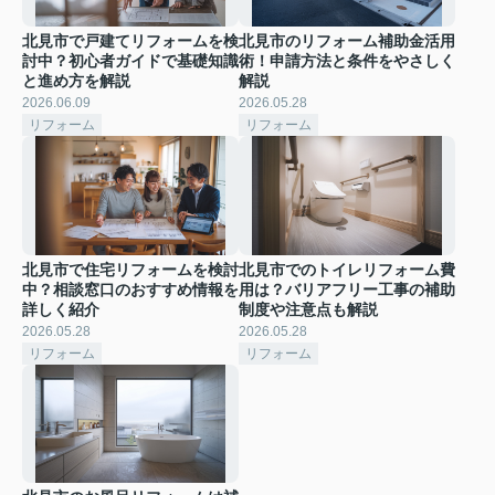
北見市で戸建てリフォームを検
北見市のリフォーム補助金活用
討中？初心者ガイドで基礎知識
術！申請方法と条件をやさしく
と進め方を解説
解説
2026.06.09
2026.05.28
リフォーム
リフォーム
北見市で住宅リフォームを検討
北見市でのトイレリフォーム費
中？相談窓口のおすすめ情報を
用は？バリアフリー工事の補助
詳しく紹介
制度や注意点も解説
2026.05.28
2026.05.28
リフォーム
リフォーム