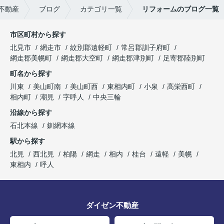
不動産
ブログ
カテゴリ一覧
リフォームのブログ一覧
市区町村から探す
北見市
網走市
紋別郡遠軽町
常呂郡訓子府町
網走郡美幌町
網走郡大空町
網走郡津別町
足寄郡陸別町
町名から探す
川東
美山町南
美山町西
東相内町
小泉
高栄西町
相内町
潮見
字呼人
中央三輪
沿線から探す
石北本線
釧網本線
駅から探す
北見
西北見
柏陽
網走
相内
桂台
遠軽
美幌
東相内
呼人
ダイゼン不動産