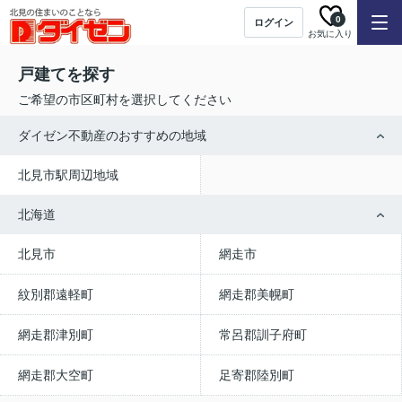
0
ログイン
お気に入り
戸建てを探す
ご希望の市区町村を選択してください
ダイゼン不動産のおすすめの地域
北見市駅周辺地域
北海道
北見市
網走市
紋別郡遠軽町
網走郡美幌町
網走郡津別町
常呂郡訓子府町
網走郡大空町
足寄郡陸別町