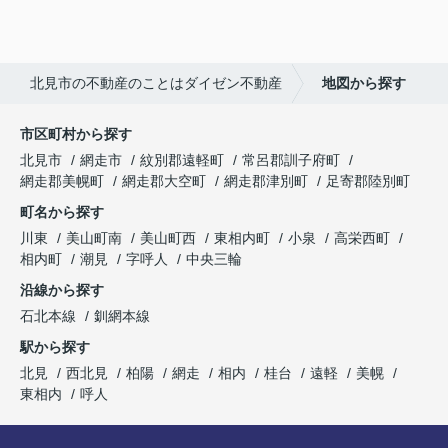
北見市の不動産のことはダイゼン不動産
地図から探す
市区町村から探す
北見市
網走市
紋別郡遠軽町
常呂郡訓子府町
網走郡美幌町
網走郡大空町
網走郡津別町
足寄郡陸別町
町名から探す
川東
美山町南
美山町西
東相内町
小泉
高栄西町
相内町
潮見
字呼人
中央三輪
沿線から探す
石北本線
釧網本線
駅から探す
北見
西北見
柏陽
網走
相内
桂台
遠軽
美幌
東相内
呼人