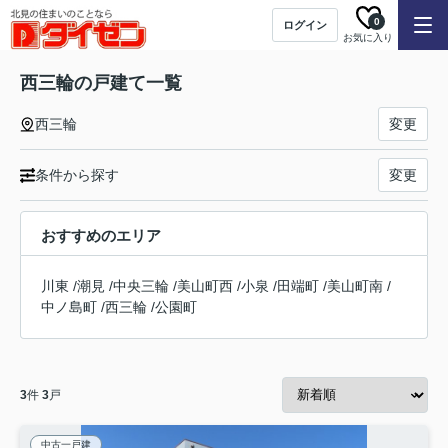
0
ログイン
お気に入り
西三輪の戸建て一覧
西三輪
変更
条件から探す
変更
おすすめのエリア
川東
/
潮見
/
中央三輪
/
美山町西
/
小泉
/
田端町
/
美山町南
/
中ノ島町
/
西三輪
/
公園町
3
件
3
戸
中古一戸建