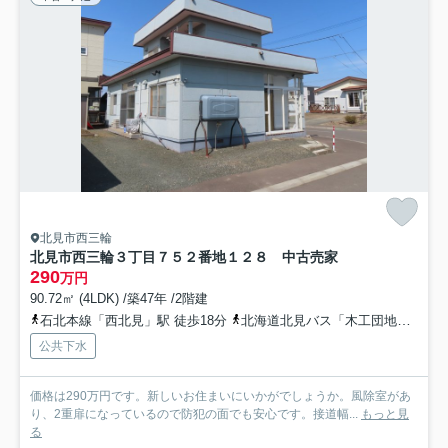
北見市西三輪
北見市西三輪３丁目７５２番地１２８ 中古売家
290
万円
90.72㎡ (4LDK) /築47年 /2階建
石北本線「西北見」駅 徒歩18分
北海道北見バス「木工団地（北見市）」バス停下車 徒歩7分
公共下水
価格は290万円です。新しいお住まいにいかがでしょうか。風除室があ
り、2重扉になっているので防犯の面でも安心です。接道幅...
もっと見
る