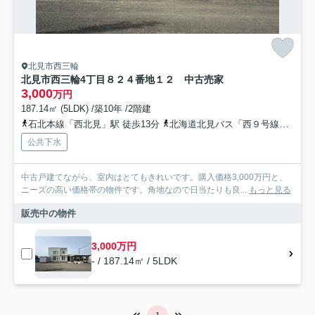
北見市西三輪
北見市西三輪4丁目８２４番地１２ 中古売家
3,000
万円
187.14㎡ (5LDK) /築10年 /2階建
石北本線「西北見」駅 徒歩13分
北海道北見バス「西９号線」バス停下車 徒歩3分
公共下水
中古戸建てながら、室内はとてもきれいです。購入価格3,000万円と、
ニーズの高い価格帯の物件です。角地なので日当たりも良...
もっと見る
販売中の物件
3,000万円
- / 187.14㎡ / 5LDK