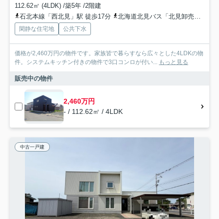
112.62㎡ (4LDK) /築5年 /2階建
石北本線「西北見」駅 徒歩17分
北海道北見バス「北見卸売市場」バス停下車 徒歩5分
閑静な住宅地
公共下水
価格が2,460万円の物件です。家族皆で暮らすなら広々とした4LDKの物
件。システムキッチン付きの物件で3口コンロが付い...
もっと見る
販売中の物件
2,460万円
- / 112.62㎡ / 4LDK
中古一戸建