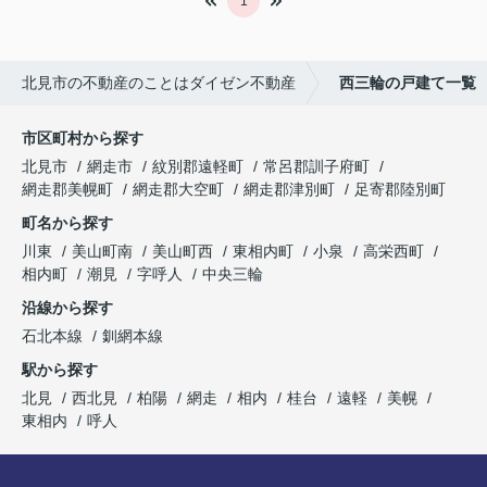
1
北見市の不動産のことはダイゼン不動産
西三輪の戸建て一覧
市区町村から探す
北見市
網走市
紋別郡遠軽町
常呂郡訓子府町
網走郡美幌町
網走郡大空町
網走郡津別町
足寄郡陸別町
町名から探す
川東
美山町南
美山町西
東相内町
小泉
高栄西町
相内町
潮見
字呼人
中央三輪
沿線から探す
石北本線
釧網本線
駅から探す
北見
西北見
柏陽
網走
相内
桂台
遠軽
美幌
東相内
呼人