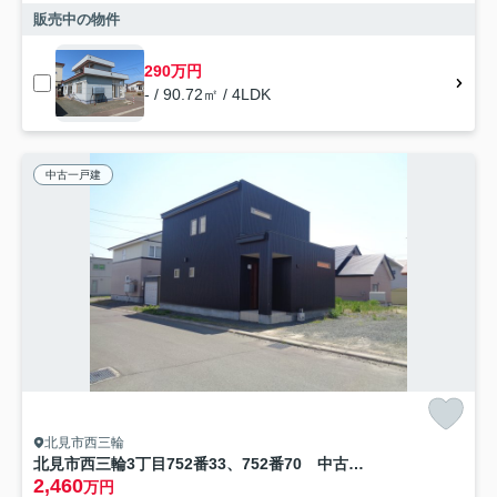
販売中の物件
290万円
- / 90.72㎡ / 4LDK
中古一戸建
北見市西三輪
北見市西三輪3丁目752番33、752番70 中古売家
2,460
万円