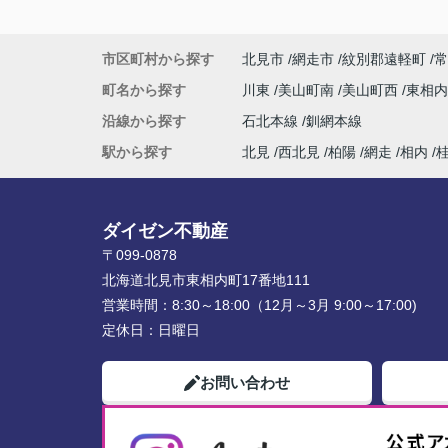
市区町村から探す
北見市
網走市
紋別郡遠軽町
常
町名から探す
川東
美山町南
美山町西
東相
沿線から探す
石北本線
釧網本線
駅から探す
北見
西北見
柏陽
網走
相内
ダイゼン不動産
〒099-0878
北海道北見市東相内町17番地111
営業時間：
8:30～18:00（12月～3月 9:00～17:00)
定休日：
日曜日
お問い合わせ