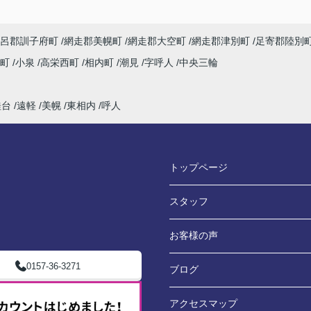
呂郡訓子府町
網走郡美幌町
網走郡大空町
網走郡津別町
足寄郡陸別
内町
小泉
高栄西町
相内町
潮見
字呼人
中央三輪
桂台
遠軽
美幌
東相内
呼人
トップページ
スタッフ
お客様の声
0157-36-3271
ブログ
アクセスマップ