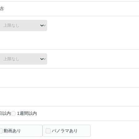
古
日以内
1週間以内
動画あり
パノラマあり