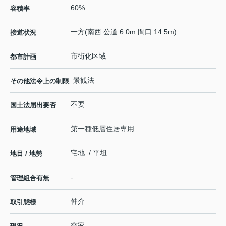
60%
容積率
一方(南西 公道 6.0m 間口 14.5m)
接道状況
市街化区域
都市計画
景観法
その他法令上の制限
不要
国土法届出要否
第一種低層住居専用
用途地域
宅地 / 平坦
地目 / 地勢
-
管理組合有無
仲介
取引態様
空家