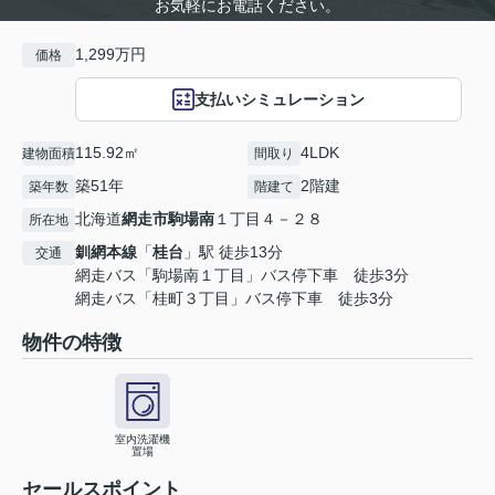
お気軽にお電話ください。
1,299万円
価格
支払いシミュレーション
115.92㎡
4LDK
建物面積
間取り
築51年
2階建
築年数
階建て
北海道
網走市
駒場南
１丁目４－２８
所在地
釧網本線
「
桂台
」駅 徒歩13分
交通
網走バス「駒場南１丁目」バス停下車 徒歩3分
網走バス「桂町３丁目」バス停下車 徒歩3分
物件の特徴
室内洗濯機
置場
セールスポイント