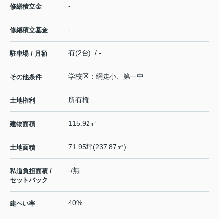
-
修繕積立金
-
修繕積立基金
有(2台) / -
駐車場 / 月額
学校区：網走小、第一中
その他条件
所有権
土地権利
115.92㎡
建物面積
71.95坪(237.87㎡)
土地面積
-/無
私道負担面積 /
セットバック
40%
建ぺい率