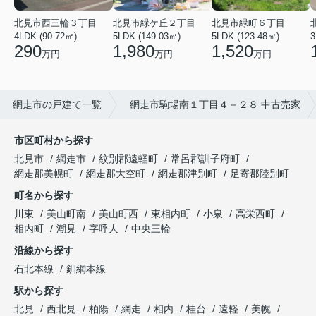
北見市西三輪３丁目
北見市緑ケ丘２丁目
北見市緑町６丁目
4LDK (90.72㎡)
5LDK (149.03㎡)
5LDK (123.48㎡)
3
290
1,980
1,520
万円
万円
万円
網走市の戸建て一覧
網走市駒場南１丁目４－２８ 中古売家
市区町村から探す
北見市
網走市
紋別郡遠軽町
常呂郡訓子府町
網走郡美幌町
網走郡大空町
網走郡津別町
足寄郡陸別町
町名から探す
川東
美山町南
美山町西
東相内町
小泉
高栄西町
相内町
潮見
字呼人
中央三輪
沿線から探す
石北本線
釧網本線
駅から探す
北見
西北見
柏陽
網走
相内
桂台
遠軽
美幌