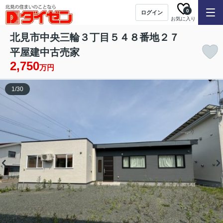
0
ログイン
お気に入り
北見市中央三輪３丁目５４８番地２７
平屋建中古売家
2,750
万円
1
/
30