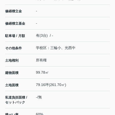
-
修繕積立金
-
修繕積立基金
有(3台) / -
駐車場 / 月額
学校区：三輪小、光西中
その他条件
所有権
土地権利
99.78㎡
建物面積
79.16坪(261.70㎡)
土地面積
-/無
私道負担面積 /
セットバック
60%
建ぺい率