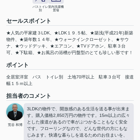
バストイレ
室内洗濯機
別
置場
セールスポイント
★人気の平家建３LDK、★LDK１９.５帖、★築浅(平成21年)新築
物件、★築年数１４年、★ウォークインクローゼット、★サウ
ナ、★ウッドデッキ、★エアコン、★TVドアホン、駐車３台
可、★下駄箱、★お風呂の浴槽が円盤型のとても珍しい形です！
ポイント
全居室洋室
バス
トイレ別
土地70坪以上
駐車３台可
接道
幅１５ｍ以上
担当者のコメント
3LDKの物件で、開放感のある生活を送る事が出来ま
す。購入価格2,850万円の物件です。15m以上の広々
とした接道があるので車がぶつかることもなく安全
荒谷 和博
です。フローリングなので、どんな世代の方にもな
じみます。快適な暮らしを送るためのお住まいを、