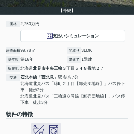
【外観】
2,750万円
価格
支払いシミュレーション
99.78㎡
3LDK
建物面積
間取り
築16年
1階建
築年数
階建て
北海道
北見市
中央三輪
３丁目５４８番地２７
所在地
石北本線
「
西北見
」駅 徒歩7分
交通
北海道北見バス「緑町２丁目【卸売団地線】」バス停下
車 徒歩2分
北海道北見バス「三輪通８号線【卸売団地線】」バス停
下車 徒歩3分
物件の特徴