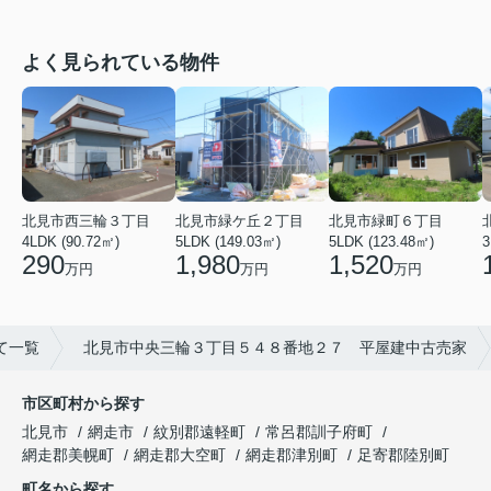
よく見られている物件
北見市西三輪３丁目
北見市緑ケ丘２丁目
北見市緑町６丁目
4LDK (90.72㎡)
5LDK (149.03㎡)
5LDK (123.48㎡)
3
290
1,980
1,520
万円
万円
万円
て一覧
北見市中央三輪３丁目５４８番地２７ 平屋建中古売家
市区町村から探す
北見市
網走市
紋別郡遠軽町
常呂郡訓子府町
網走郡美幌町
網走郡大空町
網走郡津別町
足寄郡陸別町
町名から探す