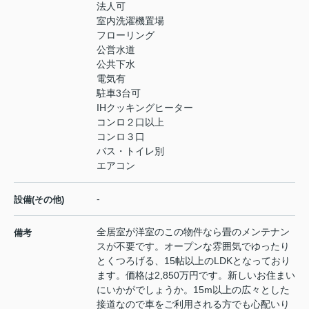
法人可
室内洗濯機置場
フローリング
公営水道
公共下水
電気有
駐車3台可
IHクッキングヒーター
コンロ２口以上
コンロ３口
バス・トイレ別
エアコン
-
設備(その他)
全居室が洋室のこの物件なら畳のメンテナン
備考
スが不要です。オープンな雰囲気でゆったり
とくつろげる、15帖以上のLDKとなっており
ます。価格は2,850万円です。新しいお住まい
にいかがでしょうか。15m以上の広々とした
接道なので車をご利用される方でも心配いり