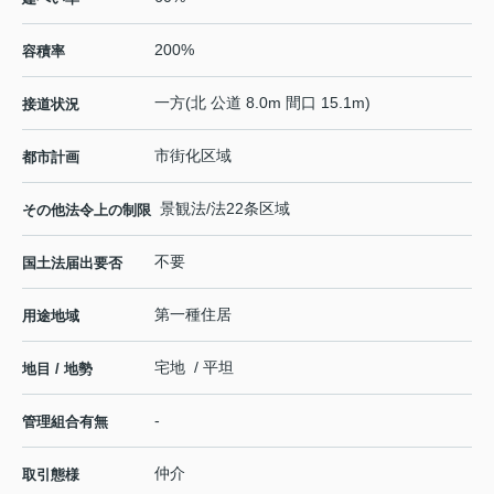
200%
容積率
一方(北 公道 8.0m 間口 15.1m)
接道状況
市街化区域
都市計画
景観法/法22条区域
その他法令上の制限
不要
国土法届出要否
第一種住居
用途地域
宅地 / 平坦
地目 / 地勢
-
管理組合有無
仲介
取引態様