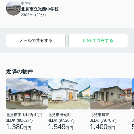
中学校
北見市立光西中学校
2302ｍ（29分）
メールで共有する
LINEで共有する
近隣の物件
北見市美山町西４丁目
北見市田端町
北見市川東
3LDK (80.62㎡)
4LDK (97.20㎡)
3LDK (79.78㎡)
3
1,380
1,549
1,400
万円
万円
万円