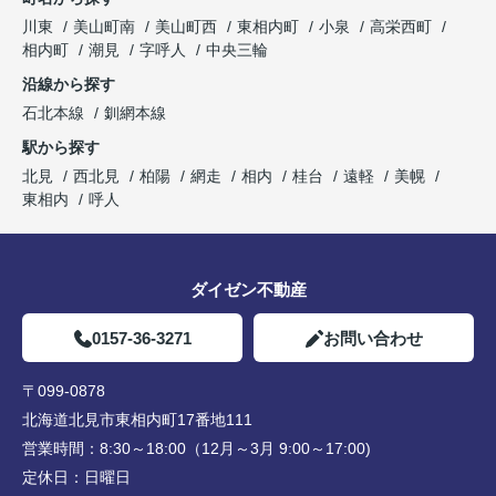
川東
美山町南
美山町西
東相内町
小泉
高栄西町
相内町
潮見
字呼人
中央三輪
沿線から探す
石北本線
釧網本線
駅から探す
北見
西北見
柏陽
網走
相内
桂台
遠軽
美幌
東相内
呼人
ダイゼン不動産
0157-36-3271
お問い合わせ
〒099-0878
北海道北見市東相内町17番地111
営業時間：
8:30～18:00（12月～3月 9:00～17:00)
定休日：
日曜日