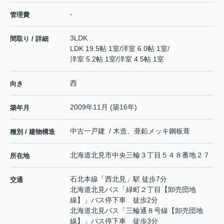
-
管理費
3LDK
間取り / 詳細
LDK 19.5帖 1室
/
洋室 6.0帖 1室
/
洋室 5.2帖 1室
/
洋室 4.5帖 1室
西
向き
2009年11月 (築16年)
築年月
中古一戸建 / 木造、亜鉛メッキ鋼板葺
種別 / 建物構造
北海道
北見市
中央三輪
３丁目５４８番地２７
所在地
石北本線
「
西北見
」駅 徒歩7分
交通
北海道北見バス「緑町２丁目【卸売団地
線】」バス停下車 徒歩2分
北海道北見バス「三輪通８号線【卸売団地
線】」バス停下車 徒歩3分