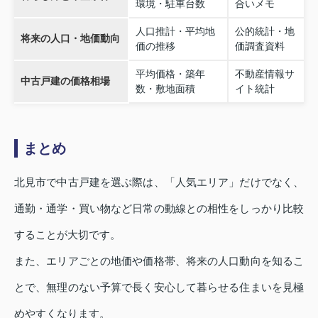
環境・駐車台数
合いメモ
人口推計・平均地
公的統計・地
将来の人口・地価動向
価の推移
価調査資料
平均価格・築年
不動産情報サ
中古戸建の価格相場
数・敷地面積
イト統計
まとめ
北見市で中古戸建を選ぶ際は、「人気エリア」だけでなく、
通勤・通学・買い物など日常の動線との相性をしっかり比較
することが大切です。
また、エリアごとの地価や価格帯、将来の人口動向を知るこ
とで、無理のない予算で長く安心して暮らせる住まいを見極
めやすくなります。