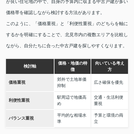
が良い住宅地の中で、自身の予算内に収まる中古戸建が多い
価格帯を確認しながら検討する方法があります。
このように、「価格重視」と「利便性重視」のどちらを軸に
するかを明確にすることで、北見市内の複数エリアを比較し
ながら、自分たちに合った中古戸建を探しやすくなります。
価格・地価の特
向いている考え
検討軸
徴
方
郊外で土地単価
価格重視
広さ確保を優先
抑制
駅周辺で地価高
交通・生活利便
利便性重視
め
重視
平均的な相場水
予算と環境の両
バランス重視
準
立