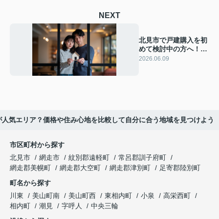
NEXT
北見市で戸建購入を初
めて検討中の方へ！予
算相場や手続きの流れ
2026.06.09
を分かりやすく解説
が人気エリア？価格や住み心地を比較して自分に合う地域を見つけよう
市区町村から探す
北見市
網走市
紋別郡遠軽町
常呂郡訓子府町
網走郡美幌町
網走郡大空町
網走郡津別町
足寄郡陸別町
町名から探す
川東
美山町南
美山町西
東相内町
小泉
高栄西町
相内町
潮見
字呼人
中央三輪