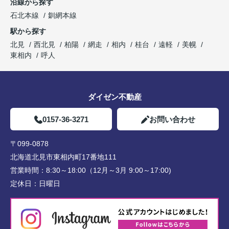
沿線から探す
石北本線
釧網本線
駅から探す
北見
西北見
柏陽
網走
相内
桂台
遠軽
美幌
東相内
呼人
ダイゼン不動産
0157-36-3271
お問い合わせ
〒099-0878
北海道北見市東相内町17番地111
営業時間：
8:30～18:00（12月～3月 9:00～17:00)
定休日：
日曜日