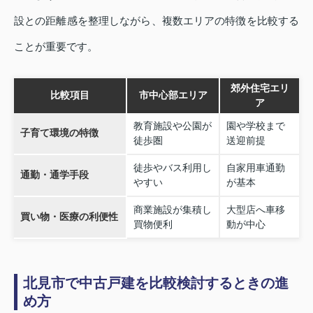
設との距離感を整理しながら、複数エリアの特徴を比較する
ことが重要です。
郊外住宅エリ
比較項目
市中心部エリア
ア
教育施設や公園が
園や学校まで
子育て環境の特徴
徒歩圏
送迎前提
徒歩やバス利用し
自家用車通勤
通勤・通学手段
やすい
が基本
商業施設が集積し
大型店へ車移
買い物・医療の利便性
買物便利
動が中心
北見市で中古戸建を比較検討するときの進
め方