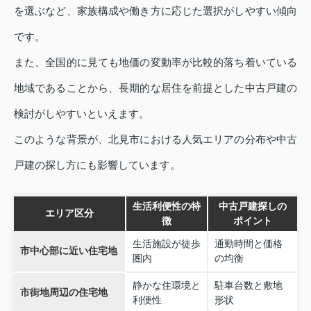
を選ぶなど、家族構成や働き方に応じた選択がしやすい傾向
です。
また、全国的に見ても地価の変動率が比較的落ち着いている
地域であることから、長期的な居住を前提とした中古戸建の
検討がしやすいといえます。
このような背景が、北見市における人気エリアの分布や中古
戸建の探し方にも影響しています。
生活利便性の特
中古戸建探しの
エリア区分
徴
ポイント
生活施設が徒歩
通勤時間と価格
市中心部に近い住宅地
圏内
の均衡
静かな住環境と
駐車台数と敷地
市街地周辺の住宅地
利便性
形状