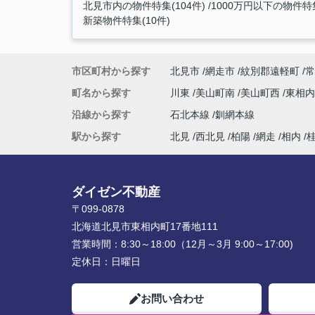
北見市内の物件特集(104件)
1000万円以下の物件特集
新築物件特集(10件)
市区町村から探す
北見市
網走市
紋別郡遠軽町
常
町名から探す
川東
美山町南
美山町西
東相
沿線から探す
石北本線
釧網本線
駅から探す
北見
西北見
柏陽
網走
相内
ダイゼン不動産
〒099-0878
北海道北見市東相内町17番地111
営業時間：
8:30～18:00（12月～3月 9:00～17:00)
定休日：
日曜日
お問い合わせ