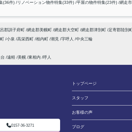
(36件)
リノベーション物件特集(33件)
平屋の物件特集(23件)
網走市
呂郡訓子府町
網走郡美幌町
網走郡大空町
網走郡津別町
足寄郡陸別
内町
小泉
高栄西町
相内町
潮見
字呼人
中央三輪
桂台
遠軽
美幌
東相内
呼人
トップページ
スタッフ
お客様の声
0157-36-3271
ブログ