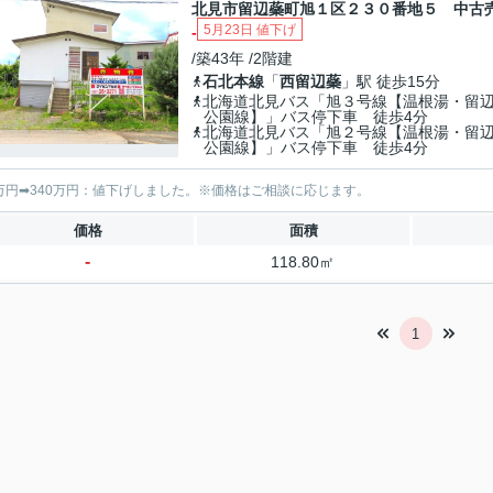
北見市留辺蘂町旭１区２３０番地５ 中古
5月23日 値下げ
-
/築43年 /2階建
石北本線
「
西留辺蘂
」駅 徒歩15分
北海道北見バス「旭３号線【温根湯・留
公園線】」バス停下車 徒歩4分
北海道北見バス「旭２号線【温根湯・留
公園線】」バス停下車 徒歩4分
0万円➡340万円：値下げしました。※価格はご相談に応じます。
価格
面積
-
118.80㎡
1