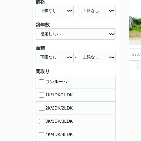
価格
～
築年数
面積
39
～
間取り
ワンルーム
1K/1DK/1LDK
2K/2DK/2LDK
3K/3DK/3LDK
4K/4DK/4LDK