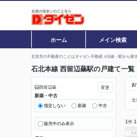
ホーム
メイン検索
北見市の不動産のことはダイゼン不動産
沿線・駅から探
石北本線 西留辺蘂駅の戸建て一覧
お
西留辺蘂
変更
新築・中古
北
指定しない
新築
中古
1
1
件
販売中のみ表示
中古