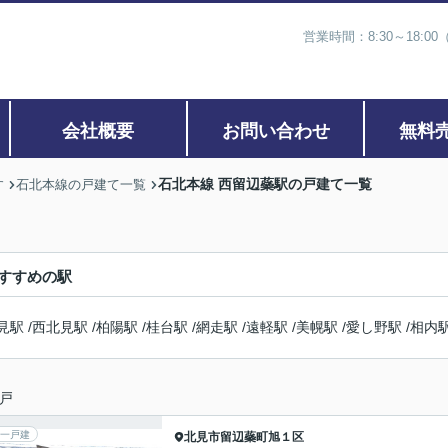
営業時間：8:30～18:00
会社概要
お問い合わせ
無料
石北本線 西留辺蘂駅の戸建て一覧
す
石北本線の戸建て一覧
すすめの駅
見駅
/
西北見駅
/
柏陽駅
/
桂台駅
/
網走駅
/
遠軽駅
/
美幌駅
/
愛し野駅
/
相内
戸
一戸建
北見市
留辺蘂町旭１区