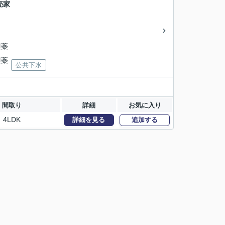
売家
辺蘂
辺蘂
公共下水
間取り
詳細
お気に入り
4LDK
詳細を見る
追加する