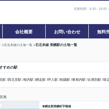
営業時間：8:30～18:00
会社概要
お問い合わせ
無料
石北本線 美幌駅の土地一覧
す
石北本線の土地一覧
すすめの駅
見駅
/
西北見駅
/
相内駅
/
網走駅
/
呼人駅
/
柏陽駅
/
東相内駅
/
女満別駅
/
留
区画
網走郡美幌町
字報徳