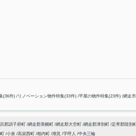
(36件)
リノベーション物件特集(33件)
平屋の物件特集(23件)
網走市
呂郡訓子府町
網走郡美幌町
網走郡大空町
網走郡津別町
足寄郡陸別
内町
小泉
高栄西町
相内町
潮見
字呼人
中央三輪