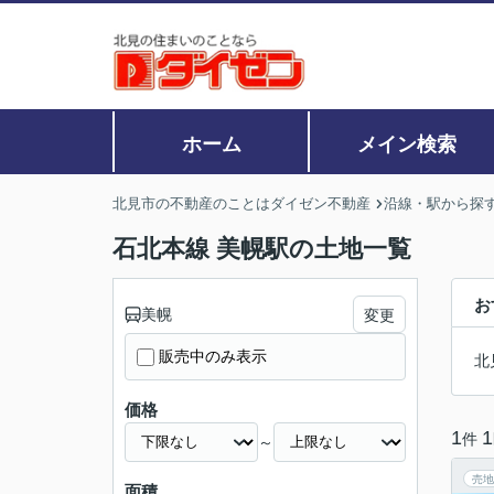
ホーム
メイン検索
北見市の不動産のことはダイゼン不動産
沿線・駅から探
石北本線 美幌駅の土地一覧
お
美幌
変更
販売中のみ表示
北
価格
1
1
件
～
売地
面積