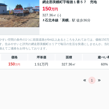
網走郡美幌町字報徳１番５７ 売地
150
万円
327.36㎡ (-)
石北本線
「
美幌
」駅 徒歩36分
やすい空間の条件の1つに前面道路が6m以上あるところを入れてみては。価格150
す。住みやすいと評判の網走郡美幌町エリアで毎日の生活を快適にしませんか。当
揃えてご連絡をお待ちしております。
価格
坪単価
面積
建ぺい
150
1.51万円
327.36㎡
60%
万円
1