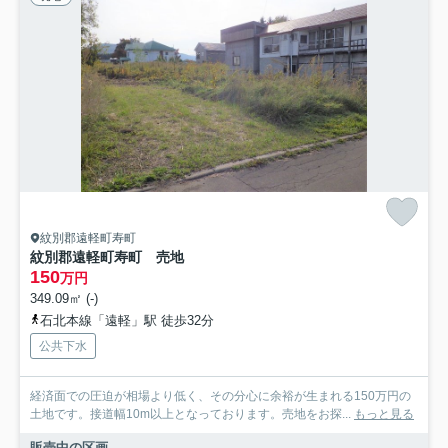
紋別郡遠軽町寿町
紋別郡遠軽町寿町 売地
150
万円
349.09㎡ (-)
石北本線「遠軽」駅 徒歩32分
公共下水
経済面での圧迫が相場より低く、その分心に余裕が生まれる150万円の
土地です。接道幅10m以上となっております。売地をお探...
もっと見る
販売中の区画