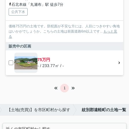
石北本線「丸瀬布」駅 徒歩7分
公共下水
価格75万円の土地です。防犯面が不安な方には、人目につきやすい角地
はいかがでしょうか。こちらの土地は前面道路6m以上です...
もっと見
る
販売中の区画
75万円
- / 233.77㎡ / -
1
【土地(売買)】を市区町村から探す
紋別郡遠軽町の土地一覧