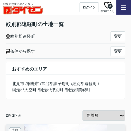
0
ログイン
お気に入り
紋別郡遠軽町の土地一覧
紋別郡遠軽町
変更
条件から探す
変更
おすすめのエリア
北見市
/
網走市
/
常呂郡訓子府町
/
紋別郡遠軽町
/
網走郡大空町
/
網走郡津別町
/
網走郡美幌町
2
件
2
区画
売地