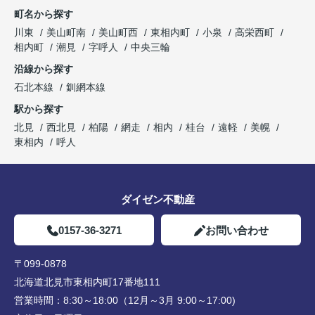
町名から探す
川東
美山町南
美山町西
東相内町
小泉
高栄西町
相内町
潮見
字呼人
中央三輪
沿線から探す
石北本線
釧網本線
駅から探す
北見
西北見
柏陽
網走
相内
桂台
遠軽
美幌
東相内
呼人
ダイゼン不動産
0157-36-3271
お問い合わせ
〒099-0878
北海道北見市東相内町17番地111
営業時間：
8:30～18:00（12月～3月 9:00～17:00)