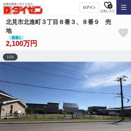
0
ログイン
お気に入り
北見市北進町３丁目８番３、８番９ 売
地
募集1
2,100万円
1
/
16