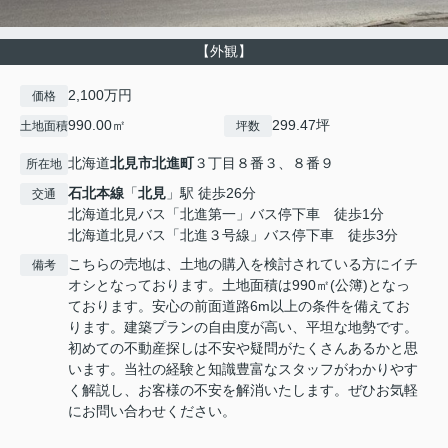
【外観】
2,100万円
価格
990.00㎡
299.47坪
土地面積
坪数
北海道
北見市
北進町
３丁目８番３、８番９
所在地
石北本線
「
北見
」駅 徒歩26分
交通
北海道北見バス「北進第一」バス停下車 徒歩1分
北海道北見バス「北進３号線」バス停下車 徒歩3分
こちらの売地は、土地の購入を検討されている方にイチ
備考
オシとなっております。土地面積は990㎡(公簿)となっ
ております。安心の前面道路6m以上の条件を備えてお
ります。建築プランの自由度が高い、平坦な地勢です。
初めての不動産探しは不安や疑問がたくさんあるかと思
います。当社の経験と知識豊富なスタッフがわかりやす
く解説し、お客様の不安を解消いたします。ぜひお気軽
にお問い合わせください。