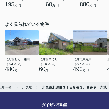
880
195
60
万円
万円
万円
よく見られている物件
北見市とん田東町
北見市高砂町
北見市東陵町
- (193.00㎡)
- (190.00㎡)
- (277.00㎡)
-
480
60
490
万円
万円
万円
土地一覧
北見駅
北見市北進町３丁目８番３、８番９ 売地
ダイゼン不動産