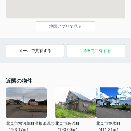
地図アプリで見る
メールで共有する
LINEで共有する
近隣の物件
北見市並木町
北見市留辺蘂町温根湯温泉
北見市高砂町
- (411.31㎡)
- (793.17㎡)
- (190.00㎡)