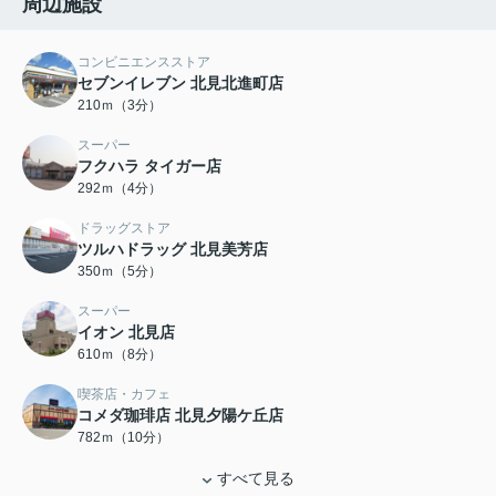
周辺施設
コンビニエンスストア
セブンイレブン 北見北進町店
210ｍ（3分）
スーパー
フクハラ タイガー店
292ｍ（4分）
ドラッグストア
ツルハドラッグ 北見美芳店
350ｍ（5分）
スーパー
イオン 北見店
610ｍ（8分）
喫茶店・カフェ
コメダ珈琲店 北見夕陽ケ丘店
782ｍ（10分）
すべて見る