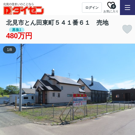
0
ログイン
お気に入り
北見市とん田東町５４１番６１ 売地
募集1
480万円
1
/
8