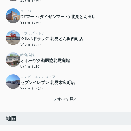
267ｍ（4分）
スーパー
DZマート(ダイゼンマート) 北見とん田店
338ｍ（5分）
ドラッグストア
ツルハドラッグ 北見とん田西町店
546ｍ（7分）
総合病院
オホーツク勤医協北見病院
874ｍ（11分）
コンビニエンスストア
セブンイレブン 北見末広町店
922ｍ（12分）
すべて見る
地図