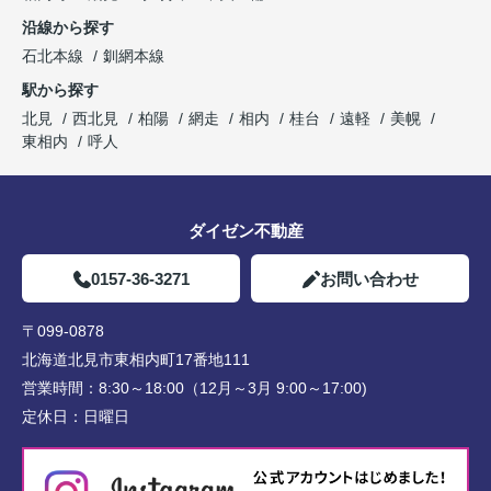
沿線から探す
石北本線
釧網本線
駅から探す
北見
西北見
柏陽
網走
相内
桂台
遠軽
美幌
東相内
呼人
ダイゼン不動産
0157-36-3271
お問い合わせ
〒099-0878
北海道北見市東相内町17番地111
営業時間：
8:30～18:00（12月～3月 9:00～17:00)
定休日：
日曜日