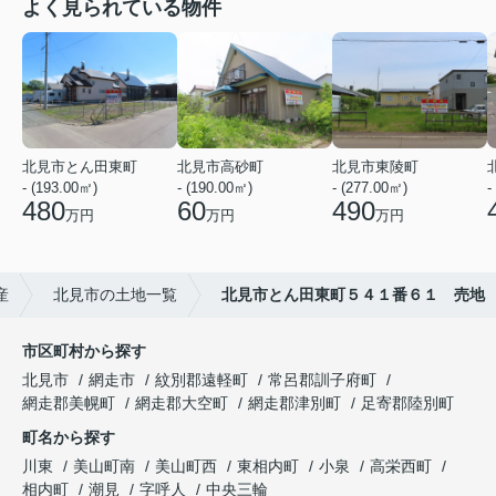
よく見られている物件
北見市とん田東町
北見市高砂町
北見市東陵町
- (193.00㎡)
- (190.00㎡)
- (277.00㎡)
-
480
60
490
万円
万円
万円
産
北見市の土地一覧
北見市とん田東町５４１番６１ 売地
市区町村から探す
北見市
網走市
紋別郡遠軽町
常呂郡訓子府町
網走郡美幌町
網走郡大空町
網走郡津別町
足寄郡陸別町
町名から探す
川東
美山町南
美山町西
東相内町
小泉
高栄西町
相内町
潮見
字呼人
中央三輪