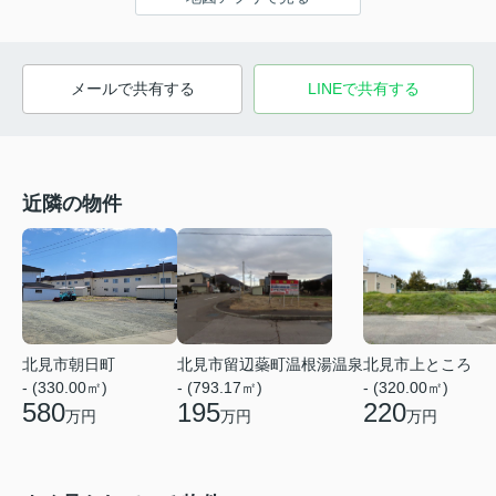
メールで共有する
LINEで共有する
近隣の物件
北見市上ところ
北見市朝日町
北見市留辺蘂町温根湯温泉
- (320.00㎡)
- (330.00㎡)
- (793.17㎡)
220
580
195
万円
万円
万円