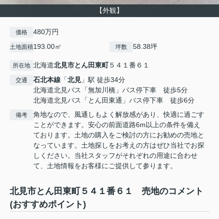
【外観】
480万円
価格
193.00㎡
58.38坪
土地面積
坪数
北海道
北見市
とん田東町
５４１番６１
所在地
石北本線
「
北見
」駅 徒歩34分
交通
北海道北見バス「無加川橋」バス停下車 徒歩5分
北海道北見バス「とん田東通」バス停下車 徒歩6分
角地なので、風通しもよく解放感があり、快適に過ごす
備考
ことができます。安心の前面道路6m以上の条件を備え
ております。土地の購入をご検討の方にお勧めの売地と
なっています。土地探しをお考えの方はぜひ当社でお探
しください。当社スタッフがそれぞれの用途に合わせ
て、土地情報をお客様にご提供して参ります。
北見市とん田東町５４１番６１ 売地のコメント
(おすすめポイント)